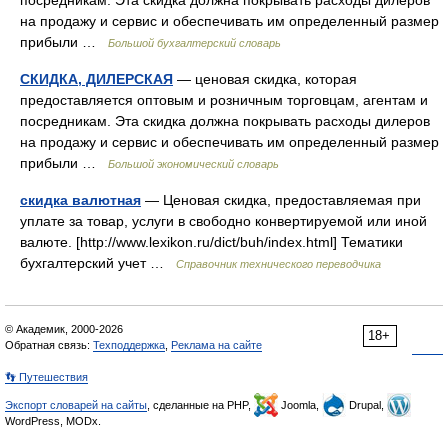
посредникам. Эта скидка должна покрывать расходы дилеров
на продажу и сервис и обеспечивать им определенный размер
прибыли …
Большой бухгалтерский словарь
СКИДКА, ДИЛЕРСКАЯ
— ценовая скидка, которая
предоставляется оптовым и розничным торговцам, агентам и
посредникам. Эта скидка должна покрывать расходы дилеров
на продажу и сервис и обеспечивать им определенный размер
прибыли …
Большой экономический словарь
скидка валютная
— Ценовая скидка, предоставляемая при
уплате за товар, услуги в свободно конвертируемой или иной
валюте. [http://www.lexikon.ru/dict/buh/index.html] Тематики
бухгалтерский учет …
Справочник технического переводчика
© Академик, 2000-2026
18+
Обратная связь:
Техподдержка
,
Реклама на сайте
👣 Путешествия
Экспорт словарей на сайты
, сделанные на PHP,
Joomla,
Drupal,
WordPress, MODx.